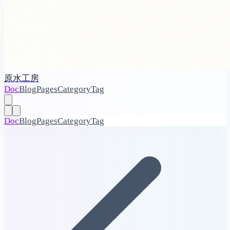
原水工房
Doc
Blog
Pages
Category
Tag
Doc
Blog
Pages
Category
Tag