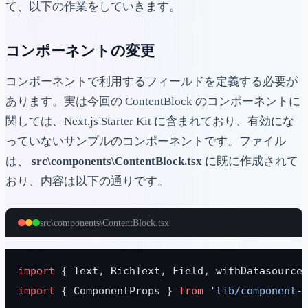
て、以下の作業をしていきます。
コンポーネントの変更
コンポーネントで利用するフィールドを定義する必要が
あります。実は今回の ContentBlock のコンポーネントに
関しては、Next.js Starter Kit に含まれており、有効にな
っていないサンプルのコンポーネントです。ファイル
は、
src\components\ContentBlock.tsx
に既に作成されて
おり、内容は以下の通りです。
src\components\ContentBlock.tsx
import
 { Text, RichText, Field, withDatasource
import
 { ComponentProps } 
from
 'lib/component-