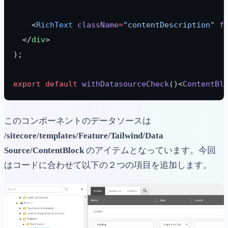
    <
RichText
 className
=
"contentDescription"
 f
  </
div
>
);
export
 default
 withDatasourceCheck
()<
ContentBl
このコンポーネントのデータソースは
/sitecore/templates/Feature/Tailwind/Data
Source/ContentBlock
のアイテムとなっています。今回
はコードに合わせて以下の２つの項目を追加します。