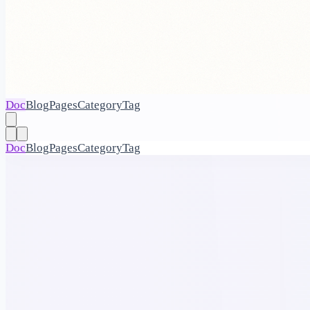
Doc
Blog
Pages
Category
Tag
Doc
Blog
Pages
Category
Tag