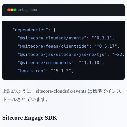
package.json
  "dependencies"
: {
    "@sitecore-cloudsdk/events"
: 
"^0.3.1"
,
    "@sitecore-feaas/clientside"
: 
"^0.5.17"
,
    "@sitecore-jss/sitecore-jss-nextjs"
: 
"~22.
    "@sitecore/components"
: 
"^1.1.10"
,
    "bootstrap"
: 
"^5.1.3"
,
上記のように、sitecore-cloudsdk/events は標準でインス
トールされています。
Sitecore Engage SDK