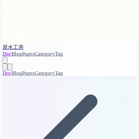
原水工房
Doc
Blog
Pages
Category
Tag
Doc
Blog
Pages
Category
Tag