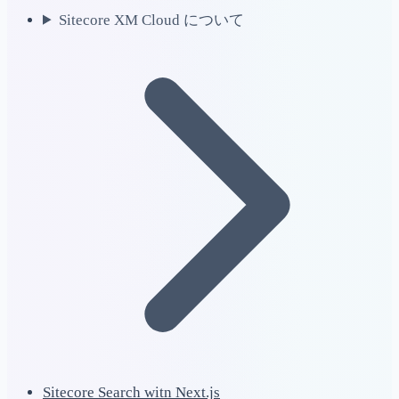
Sitecore XM Cloud について
Sitecore Search witn Next.js