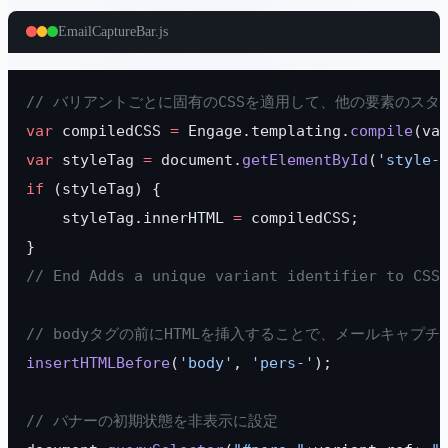
EmailCaptureBar.js
// バリアントごとに固有のCSSを適用して、他の要素のス
var
 compiledCSS 
=
 Engage.templating.
compile
(va
var
 styleTag 
=
 document.
getElementById
(
'style-
if
 (styleTag) {
    styleTag.innerHTML 
=
 compiledCSS;
}
// End Adds a unique variant identifier to CSS
// bodyタグの前にHTMLを挿入することで、メールキャ
insertHTMLBefore
(
'body'
, 
'pers-'
);
// バナーの初期状態を非表示に設定