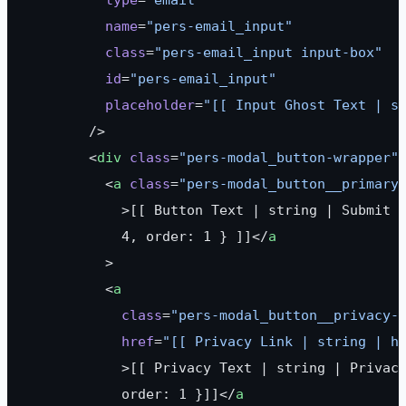
          name
=
"pers-email_input"
          class
=
"pers-email_input input-box"
          id
=
"pers-email_input"
          placeholder
=
"[[ Input Ghost Text | s
        />
        <
div
 class
=
"pers-modal_button-wrapper"
          <
a
 class
=
"pers-modal_button__primary
            >[[ Button Text | string | Submit 
            4, order: 1 } ]]</
a
          >
          <
a
            class
=
"pers-modal_button__privacy-
            href
=
"[[ Privacy Link | string | h
            >[[ Privacy Text | string | Privac
            order: 1 }]]</
a