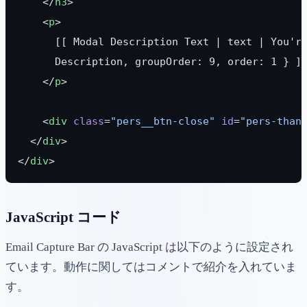
    </
h3
>
    <
p
>
      [[ Modal Description Text | text | You'r
      Description, groupOrder: 9, order: 1 } ]
    </
p
>
    <
div
 class
=
"pers__btn-close"
 id
=
"pers-than
  </
div
>
</
div
>
JavaScript コード
Email Capture Bar の JavaScript は以下のように設定され
ています。動作に関してはコメントで紹介を入れていま
す。