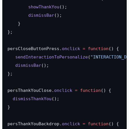
        showThankYou
();
        dismissBar
();
    }
};
persCloseButtonPress.
onclick
 =
 function
() {
   sendInteractionToPersonalize
(
"INTERACTION_D
   dismissBar
();
};
persThankYouClose.
onclick
 =
 function
() {
  dismissThankYou
();
}
persThankYouBackdrop.
onclick
 =
 function
() {