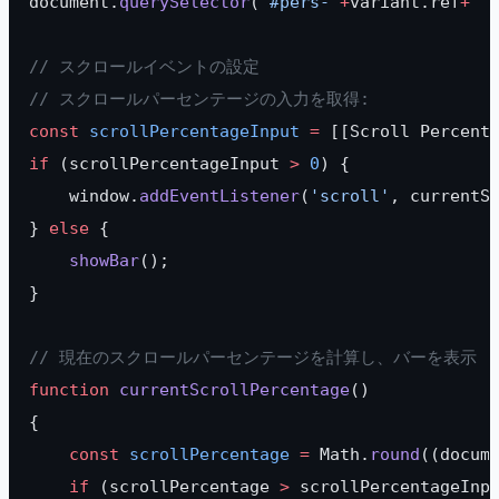
document.
querySelector
(
"#pers-"
+
variant.ref
+
 "
// スクロールイベントの設定
// スクロールパーセンテージの入力を取得:
const
 scrollPercentageInput
 =
 [[Scroll Percent
if
 (scrollPercentageInput 
>
 0
) {
    window.
addEventListener
(
'scroll'
, currentS
} 
else
 {
    showBar
();
}
// 現在のスクロールパーセンテージを計算し、バーを表示
function
 currentScrollPercentage
()
{
    const
 scrollPercentage
 =
 Math.
round
((docum
    if
 (scrollPercentage 
>
 scrollPercentageInp