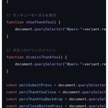
}
// サンキューモーダルを表示
function
 showThankYou
() {
    document.
querySelector
(
"#pers-"
+
variant.re
}
// ボタンのクリックイベント
function
 dismissThankYou
() {
    document.
querySelector
(
"#pers-"
+
variant.re
}
const
 persSubmitPress
 =
 document.
querySelector
const
 persThankYouClose
 =
 document.
querySelect
const
 persThankYouBackdrop
 =
 document.
querySel
const
 persCloseButtonPress
 =
 document.
querySel