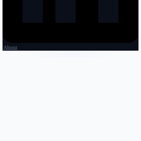
|
About