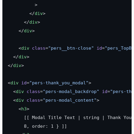
          >
        </
div
>
      </
div
>
    </
div
>
    <
div
 class
=
"pers__btn-close"
 id
=
"pers_TopB
  </
div
>
</
div
>
<
div
 id
=
"pers-thank_you_modal"
>
  <
div
 class
=
"pers-modal_backdrop"
 id
=
"pers-th
  <
div
 class
=
"pers-modal_content"
>
    <
h3
>
      [[ Modal Title Text | string | Thank You
      8, order: 1 } ]]