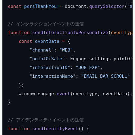
const
 persThankYou
 =
 document.
querySelector
(
"#
// インタラクションイベントの送信
function
 sendInteractionToPersonalize
(
eventTyp
    const
 eventData
 =
 {
        "channel"
: 
"WEB"
,
        "pointOfSale"
: Engage.settings.pointOf
        "interactionID"
: 
"OOB_EXP"
,
        "interactionName"
: 
"EMAIL_BAR_SCROLL"
    };
    window.engage.
event
(eventType, eventData);
}
// アイデンティティイベントの送信
function
 sendIdentityEvent
() {