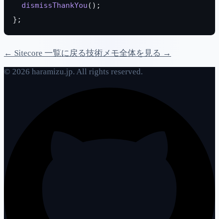
  dismissThankYou
();
};
← Sitecore 一覧に戻る
技術メモ全体を見る →
© 2026 haramizu.jp. All rights reserved.