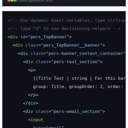
EmailCaptureBar.html
<!-- Use dynamic Guest variables, type ctrl+sp
<!-- Type "d" to see decisioning helpers -->
<
div
 id
=
"pers_TopBanner"
>
  <
div
 class
=
"pers_TopBanner__banner"
>
    <
div
 class
=
"pers-banner_content_container"
      <
div
 class
=
"pers-text_section"
>
        <
p
>
          [[Title Text | string | For this bar
          group: Title, groupOrder: 2, order: 
        </
p
>
      </
div
>
      <
div
 class
=
"pers-email_section"
>
        <
input
          type
=
"email"