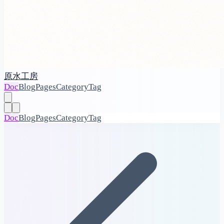
原水工房
Doc
Blog
Pages
Category
Tag
Doc
Blog
Pages
Category
Tag