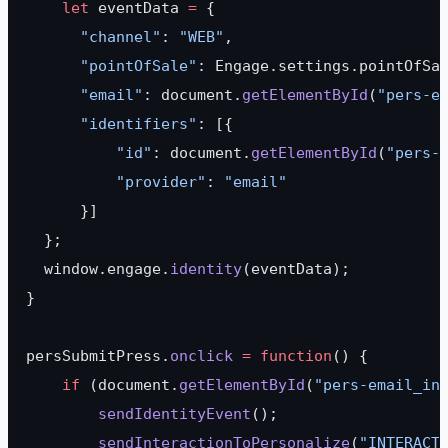
    let
 eventData 
=
 {
      "channel"
: 
"WEB"
,
      "pointOfSale"
: Engage.settings.pointOfSa
      "email"
: document.
getElementById
(
"pers-e
      "identifiers"
: [{
          "id"
: document.
getElementById
(
"pers-
          "provider"
: 
"email"
      }]
  };
  window.engage.
identity
(eventData);
}
persSubmitPress.
onclick
 =
 function
() {
    if
 (document.
getElementById
(
"pers-email_in
        sendIdentityEvent
();
        sendInteractionToPersonalize
(
"INTERACT