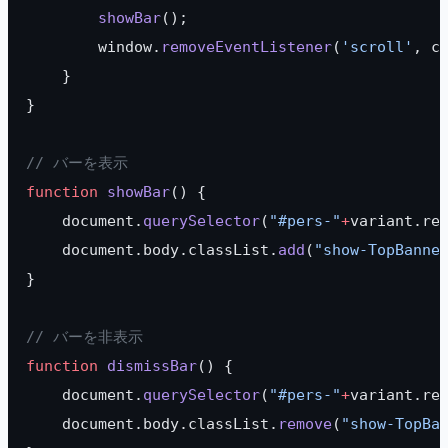
        showBar
();
        window.
removeEventListener
(
'scroll'
, c
    }
}
// バーを表示
function
 showBar
() {
    document.
querySelector
(
"#pers-"
+
variant.re
    document.body.classList.
add
(
"show-TopBanne
}
// バーを非表示
function
 dismissBar
() {
    document.
querySelector
(
"#pers-"
+
variant.re
    document.body.classList.
remove
(
"show-TopBa