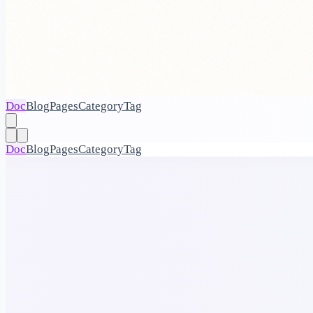
Doc
Blog
Pages
Category
Tag
Doc
Blog
Pages
Category
Tag