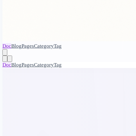
Doc
Blog
Pages
Category
Tag
Doc
Blog
Pages
Category
Tag