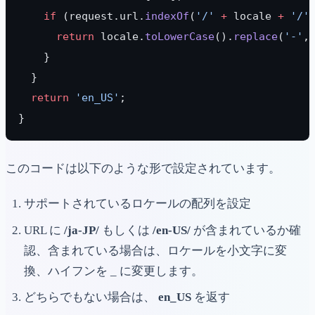
    if
 (request.url.
indexOf
(
'/'
 +
 locale 
+
 '/'
      return
 locale.
toLowerCase
().
replace
(
'-'
,
    }
  }
  return
 'en_US'
;
}
このコードは以下のような形で設定されています。
サポートされているロケールの配列を設定
URL に
/ja-JP/
もしくは
/en-US/
が含まれているか確
認、含まれている場合は、ロケールを小文字に変
換、ハイフンを _ に変更します。
どちらでもない場合は、
en_US
を返す