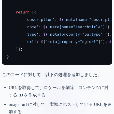
    return
 [{
        'description'
: 
$
(
'meta[name="descripti
        'name'
: 
$
(
'meta[name="searchtitle"]'
).
        'type'
: 
$
(
'meta[property="og:type"]'
).
        'url'
: 
$
(
'meta[property="og:url"]'
).
at
    }];
}
このコードに対して、以下の処理を追加しました。
URL を取得して、ロケールを削除、コンテンツに対
する ID を作成する
image_url に対して、実際にホストしている URL を追
加する