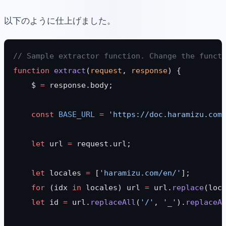
以下のように仕上げました。
// Sample extractor function. Change the funct
function
 extract
(
request
, 
response
) {
    $ 
=
 response.body;
    const
 BASE_URL
 =
 'https://doc.haramizu.com
    let
 url 
=
 request.url;
    let
 locales 
=
 [
'haramizu.com/en/'
];
    for
 (idx 
in
 locales) url 
=
 url.
replace
(loc
    let
 id 
=
 url.
replaceAll
(
'/'
, 
'_'
).
replaceA