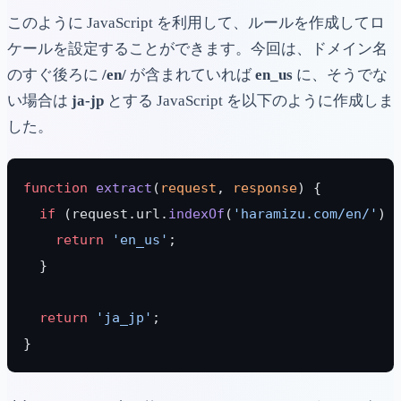
このように JavaScript を利用して、ルールを作成してロ
ケールを設定することができます。今回は、ドメイン名
のすぐ後ろに
/en/
が含まれていれば
en_us
に、そうでな
い場合は
ja-jp
とする JavaScript を以下のように作成しま
した。
function
 extract
(
request
, 
response
) {
  if
 (request.url.
indexOf
(
'haramizu.com/en/'
) 
    return
 'en_us'
;
  }
  return
 'ja_jp'
;
}