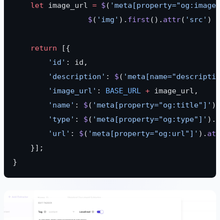
    let
 image_url 
=
 $
(
'meta[property="og:image
                 $
(
'img'
).
first
().
attr
(
'src'
) 
    return
 [{
        'id'
: id,
        'description'
: 
$
(
'meta[name="descripti
        'image_url'
: 
BASE_URL
 +
 image_url,
        'name'
: 
$
(
'meta[property="og:title"]'
)
        'type'
: 
$
(
'meta[property="og:type"]'
).
        'url'
: 
$
(
'meta[property="og:url"]'
).
at
    }];
}