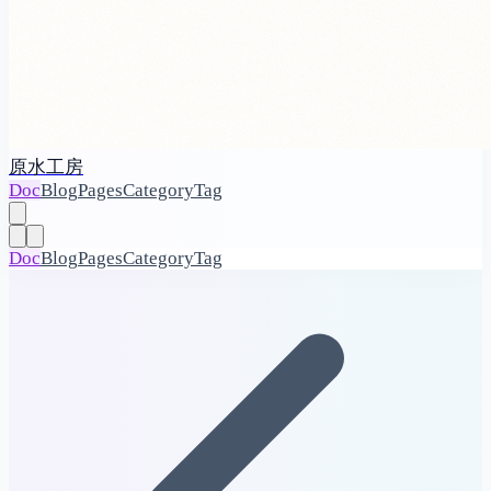
原水工房
Doc
Blog
Pages
Category
Tag
Doc
Blog
Pages
Category
Tag