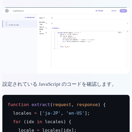
設定されている JavaScript のコードを確認します。
function
 extract
(
request
, 
response
) {
  locales 
=
 [
'ja-JP'
, 
'en-US'
];
  for
 (idx 
in
 locales) {
    locale 
=
 locales[idx];