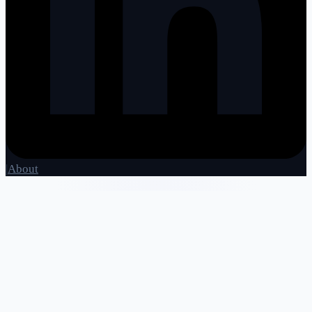
|
About