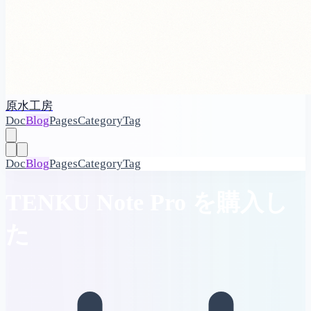
原水工房
Doc
Blog
Pages
Category
Tag
Doc
Blog
Pages
Category
Tag
TENKU Note Pro を購入し
た