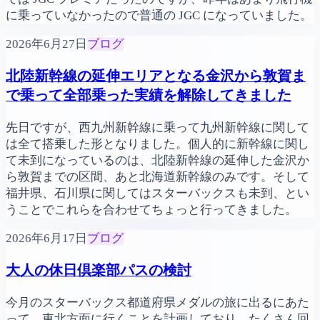
に乗っていなかったので普通の JGC になっていました。
2026年6月27日
ブログ
北陸新幹線の延伸エリアとなる金沢から敦賀ま
で乗って全部乗った実績を解除してきました
先日ですが、西九州新幹線に乗って九州新幹線に関して
は全て搭乗した形となりました。個人的に新幹線に関し
て未到になっているのは、北陸新幹線の延伸した金沢か
ら敦賀までの区間、あと北海道新幹線のみです。そして
福井県、石川県に関してはスターバックスも未到、とい
うことでこれらを合わせてちょっと行ってきました。
2026年6月17日
ブログ
大人の休日倶楽部パスの検討
今月のスターバックス都道府県メダルの旅に出るにあた
って、東北方面に行くことを計画しており、たくさん回