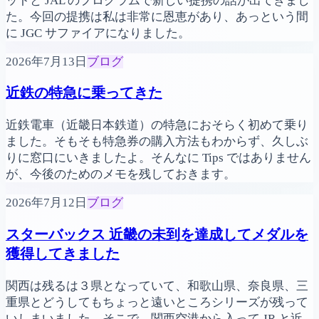
ットと JAL のプログラムで新しい提携の話が出てきまし
た。今回の提携は私は非常に恩恵があり、あっという間
に JGC サファイアになりました。
2026年7月13日
ブログ
近鉄の特急に乗ってきた
近鉄電車（近畿日本鉄道）の特急におそらく初めて乗り
ました。そもそも特急券の購入方法もわからず、久しぶ
りに窓口にいきましたよ。そんなに Tips ではありません
が、今後のためのメモを残しておきます。
2026年7月12日
ブログ
スターバックス 近畿の未到を達成してメダルを
獲得してきました
関西は残るは３県となっていて、和歌山県、奈良県、三
重県とどうしてもちょっと遠いところシリーズが残って
いしまいました。そこで、関西空港から入って JR と近