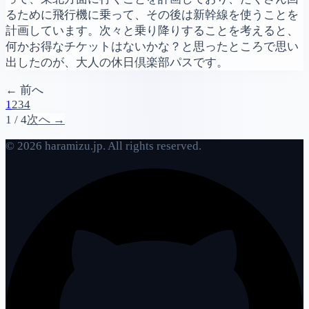
るために飛行機に乗って、その後は新幹線を使うことを
計画しています。次々と乗り降りすることを考えると、
何かお得なチケットはないかな？と思ったところで思い
出したのが、大人の休日倶楽部パスです。
← 前へ
1
2
3
4
1 / 4
次へ →
© 2026 haramizu.jp. All rights reserved.