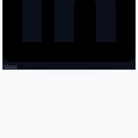
|
About