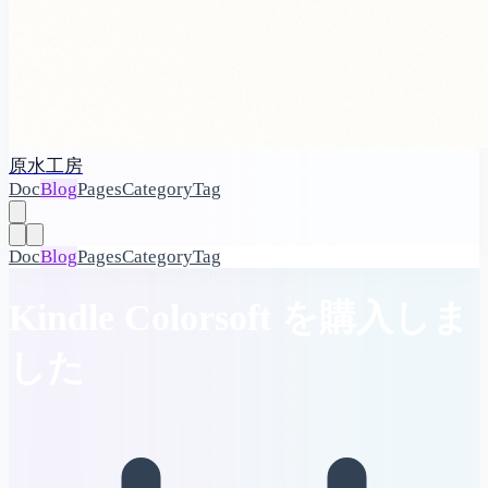
原水工房
Doc
Blog
Pages
Category
Tag
Doc
Blog
Pages
Category
Tag
Kindle Colorsoft を購入しま
した