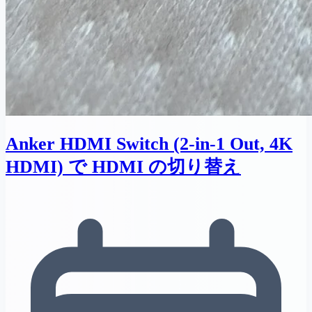
Anker HDMI Switch (2-in-1 Out, 4K
HDMI) で HDMI の切り替え