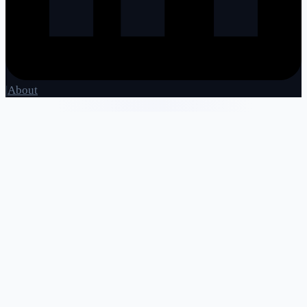
|
About