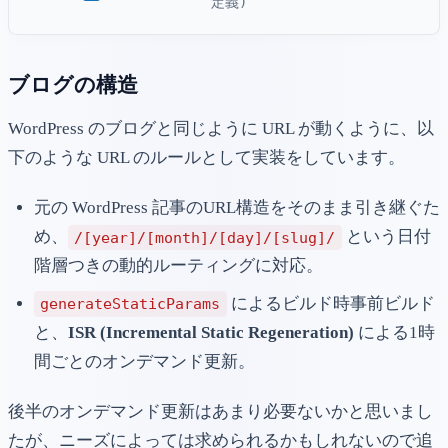
定義)
ブログの構造
WordPress のブログと同じように URL が動くように、以
下のような URL のルールとして実装をしています。
元の WordPress 記事のURL構造をそのまま引き継ぐた
め、
という日付
/[year]/[month]/[day]/[slug]/
階層つきの動的ルーティングに対応。
によるビルド時事前ビルド
generateStaticParams
と、
ISR (Incremental Static Regeneration)
による1時
間ごとのオンデマンド更新。
後半のオンデマンド更新はあまり必要ないかと思いまし
たが、ニーズによっては求められるかもしれないので追