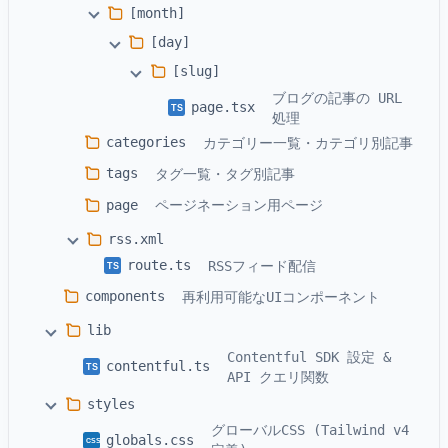
[month]
[day]
[slug]
ブログの記事の URL
page.tsx
TS
処理
categories
カテゴリー一覧・カテゴリ別記事
tags
タグ一覧・タグ別記事
page
ページネーション用ページ
rss.xml
route.ts
RSSフィード配信
TS
components
再利用可能なUIコンポーネント
lib
Contentful SDK 設定 &
contentful.ts
TS
API クエリ関数
styles
グローバルCSS (Tailwind v4
globals.css
CSS