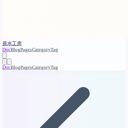
原水工房
Doc
Blog
Pages
Category
Tag
Doc
Blog
Pages
Category
Tag