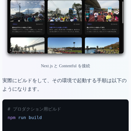
Next.js と Contentful を接続
実際にビルドをして、その環境で起動する手順は以下の
ようになります。
# プロダクション用ビルド
npm
 run
 build