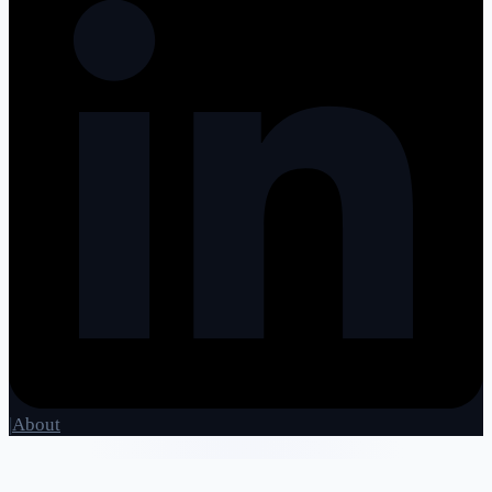
|
About