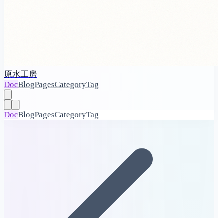
原水工房
Doc
Blog
Pages
Category
Tag
Doc
Blog
Pages
Category
Tag