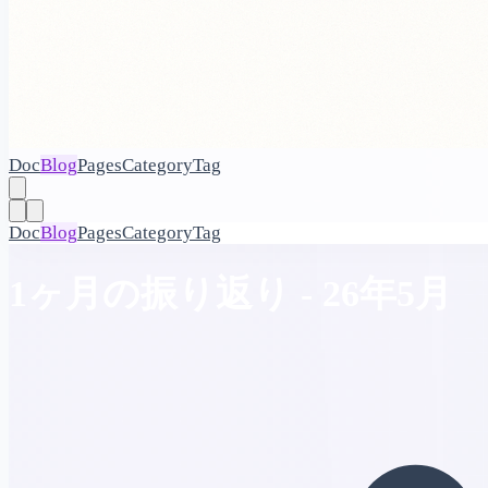
Doc
Blog
Pages
Category
Tag
Doc
Blog
Pages
Category
Tag
1ヶ月の振り返り - 26年5月