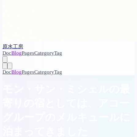
原水工房
Doc
Blog
Pages
Category
Tag
Doc
Blog
Pages
Category
Tag
モン・サン・ミシェルの最
寄りの宿としては、アコー
グループのメルキュールに
泊まってきました