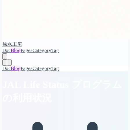
原水工房
Doc
Blog
Pages
Category
Tag
Doc
Blog
Pages
Category
Tag
JAL Life Status プログラム
の利用状況