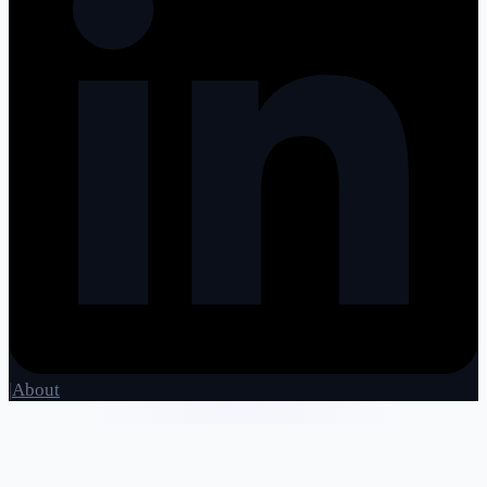
|
About