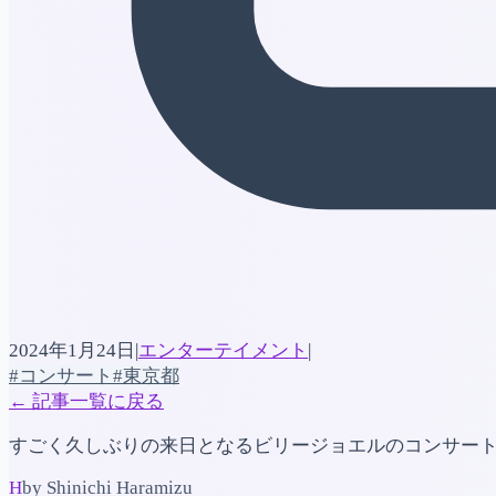
2024年1月24日
|
エンターテイメント
|
#コンサート
#東京都
←
記事一覧に戻る
すごく久しぶりの来日となるビリージョエルのコンサー
H
by Shinichi Haramizu