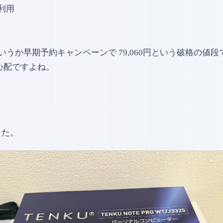
利用
、というか早期予約キャンペーンで 79,060円という破格
心配ですよね。
した。