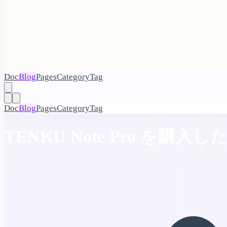
Doc
Blog
Pages
Category
Tag
Doc
Blog
Pages
Category
Tag
TENKU Note Pro を購入し